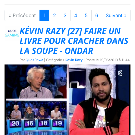
« Précédent
1
2
3
4
5
6
Suivant »
KÉVIN RAZY [27] FAIRE UN
LIVRE POUR CRACHER DANS
LA SOUPE - ONDAR
Par
QuozPowa
| Catégorie :
Kevin Razy
| Posté le
19/06/2013 à 11:44