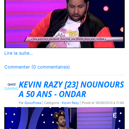
Lire la suite...
Commenter (0 commentaires)
KEVIN RAZY [23] NOUNOURS
A 50 ANS - ONDAR
Par
QuozPowa
| Catégorie :
Kevin Razy
| Posté le
19/06/2013 à 11:44