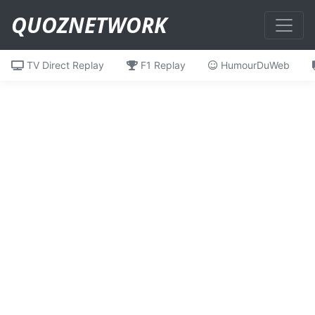
QUOZNETWORK
TV Direct Replay
F1 Replay
HumourDuWeb