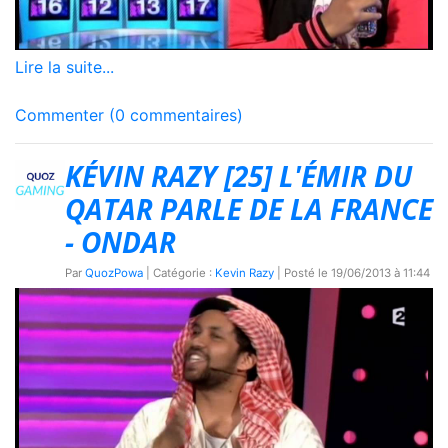
Lire la suite...
Commenter (0 commentaires)
KÉVIN RAZY [25] L'ÉMIR DU
QATAR PARLE DE LA FRANCE
- ONDAR
Par
QuozPowa
| Catégorie :
Kevin Razy
| Posté le
19/06/2013 à 11:44