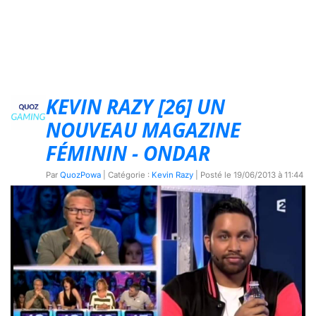
KEVIN RAZY [26] UN
NOUVEAU MAGAZINE
FÉMININ - ONDAR
Par
QuozPowa
| Catégorie :
Kevin Razy
| Posté le
19/06/2013 à 11:44