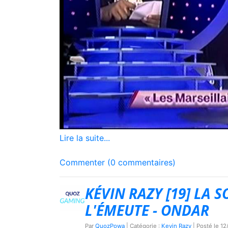
Lire la suite...
Commenter (0 commentaires)
KÉVIN RAZY [19] LA 
L'ÉMEUTE - ONDAR
Par
QuozPowa
| Catégorie :
Kevin Razy
| Posté le
12