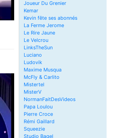
Joueur Du Grenier
Kemar
Kevin fête ses abonnés
La Ferme Jerome
Le Rire Jaune
Le Velcrou
LinksTheSun
Luciano
Ludovik
Maxime Musqua
McFly & Carlito
Mistertel
MisterV
NormanFaitDesVideos
Papa Loulou
Pierre Croce
Rémi Gaillard
Squeezie
Studio Bagel