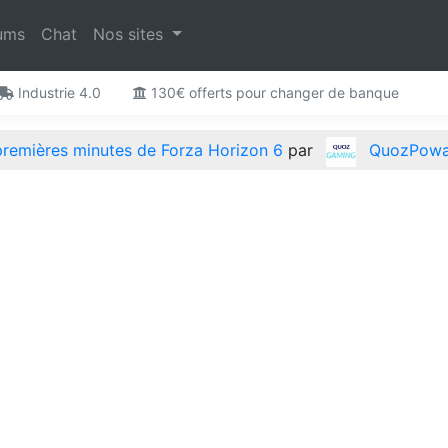
ums
Chat
Nos sites
Industrie 4.0
130€ offerts pour changer de banque
premières minutes de Forza Horizon 6
par
QuozPow