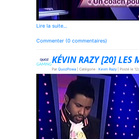
Lire la suite...
Commenter (0 commentaires)
KÉVIN RAZY [20] LES
Par
QuozPowa
| Catégorie :
Kevin Razy
| Posté le
12