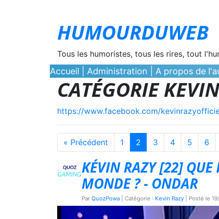
HUMOURDUWEB
Tous les humoristes, tous les rires, tout l'h
Accueil
|
Administration
|
A propos de l'au
CATÉGORIE KEVIN
https://www.facebook.com/kevinrazyofficie
« Précédent
1
2
3
4
5
6
KÉVIN RAZY [22] QUE
MONDE ? - ONDAR
Par
QuozPowa
| Catégorie :
Kevin Razy
| Posté le
19