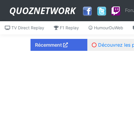
QUOZNETWORK
For
TV Direct Replay
F1 Replay
HumourDuWeb
Récemment
Découvrez les 