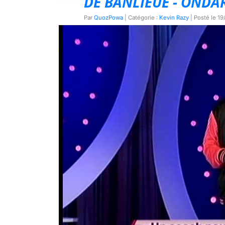
DE BANLIEUE - ONDA
Par
QuozPowa
| Catégorie :
Kevin Razy
| Posté le
19