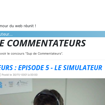
umour du web réunit !
teur...
DE COMMENTATEURS
uvoir le concours "Sup de Commentateurs".
RS : EPISODE 5 - LE SIMULATEUR
| Posté le
30/11/-0001 à 00:00