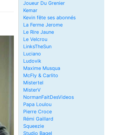
Joueur Du Grenier
Kemar
Kevin fête ses abonnés
La Ferme Jerome
Le Rire Jaune
Le Velcrou
LinksTheSun
Luciano
Ludovik
Maxime Musqua
McFly & Carlito
Mistertel
MisterV
NormanFaitDesVideos
Papa Loulou
Pierre Croce
Rémi Gaillard
Squeezie
Studio Bagel