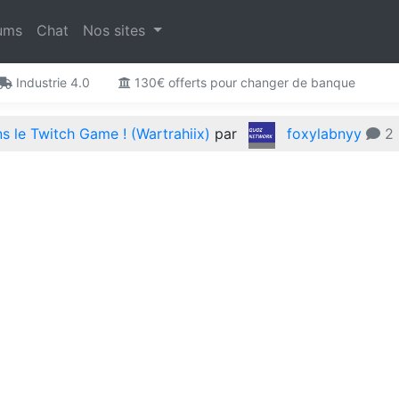
ums
Chat
Nos sites
Industrie 4.0
130€ offerts pour changer de banque
 le Twitch Game ! (Wartrahiix)
par
foxylabnyy
2