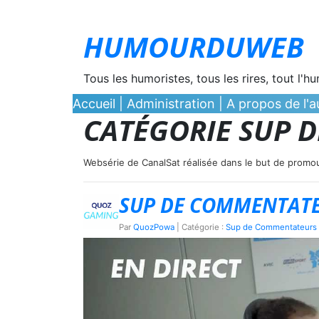
HUMOURDUWEB
Tous les humoristes, tous les rires, tout l'h
Accueil
|
Administration
|
A propos de l'au
CATÉGORIE SUP 
Websérie de CanalSat réalisée dans le but de promo
SUP DE COMMENTATEU
Par
QuozPowa
| Catégorie :
Sup de Commentateurs