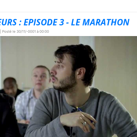
RS : EPISODE 3 - LE MARATHON
| Posté le
30/11/-0001 à 00:00