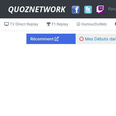
QUOZNETWORK
For
TV Direct Replay
F1 Replay
HumourDuWeb
Récemment
Mes Débuts dans