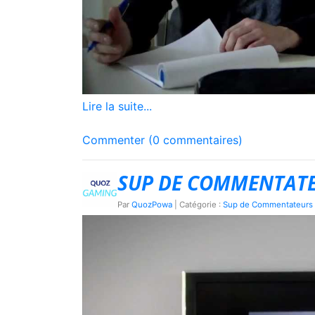
Lire la suite...
Commenter (0 commentaires)
SUP DE COMMENTATEUR
Par
QuozPowa
| Catégorie :
Sup de Commentateurs