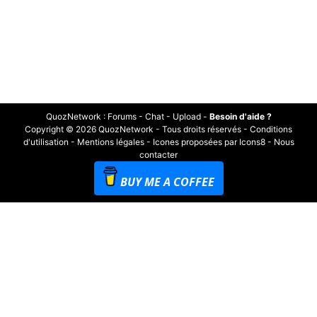
QuozNetwork
:
Forums
-
Chat
-
Upload
-
Besoin d'aide ?
Copyright © 2026 QuozNetwork - Tous droits réservés -
Conditions
d'utilisation
-
Mentions légales
-
Icones proposées par Icons8
-
Nous
contacter
BUY ME A COFFEE