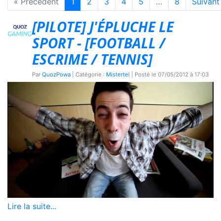
« Précédent
1
2
3
4
5
…
8
Suivant
[PILOTE] J'ÉPLUCHE LE
SPORT - [FOOTBALL /
ESCRIME / TENNIS]
Par
QuozPowa
| Catégorie :
Mistertel
| Posté le
07/05/2012 à 17:03
Lire la suite...