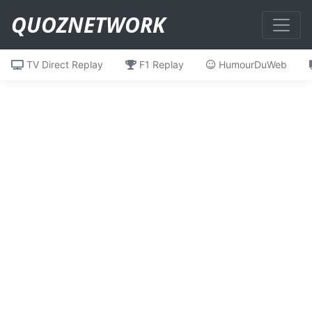
QUOZNETWORK
TV Direct Replay
F1 Replay
HumourDuWeb