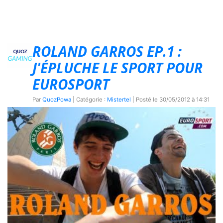
ROLAND GARROS EP.1 :
J'ÉPLUCHE LE SPORT POUR
EUROSPORT
Par
QuozPowa
| Catégorie :
Mistertel
| Posté le
30/05/2012 à 14:31