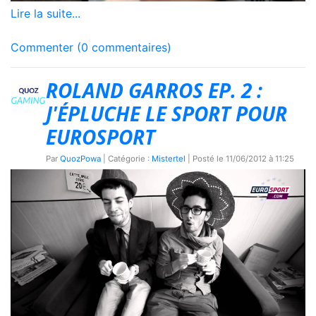
Lire la suite...
Commenter (0 commentaires)
ROLAND GARROS EP. 2 :
J'ÉPLUCHE LE SPORT POUR
EUROSPORT
Par
QuozPowa
| Catégorie :
Mistertel
| Posté le
11/06/2012 à 11:25