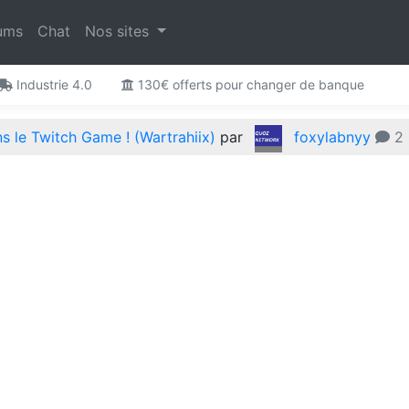
ums
Chat
Nos sites
Industrie 4.0
130€ offerts pour changer de banque
 le Twitch Game ! (Wartrahiix)
par
foxylabnyy
2