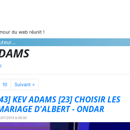
umour du web réunit !
teur...
ADAMS
l
10
Suivant »
43] KEV ADAMS [23] CHOISIR LES
ARIAGE D'ALBERT - ONDAR
/07/2013 à 09:30