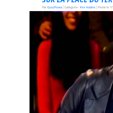
Par
QuozPowa
| Catégorie :
Kev Adams
| Posté le
17