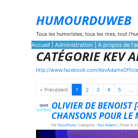
HUMOURDUWEB
Tous les humoristes, tous les rires, tout l'h
Accueil
|
Administration
|
A propos de l'au
CATÉGORIE KEV 
http://www.facebook.com/KevAdamsOfficie
« Précédent
1
2
3
4
5
…
OLIVIER DE BENOIST [
CHANSONS POUR LE M
Par
QuozPowa
| Catégorie :
Kev Adams
| Posté le
23