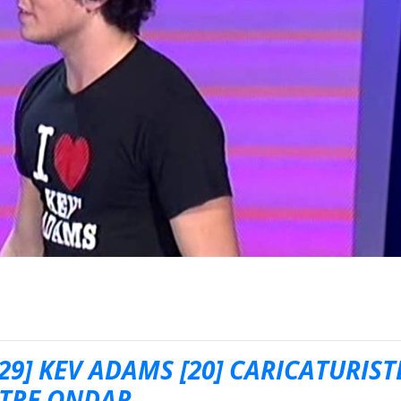
[29] KEV ADAMS [20] CARICATURIST
RTRE ONDAR