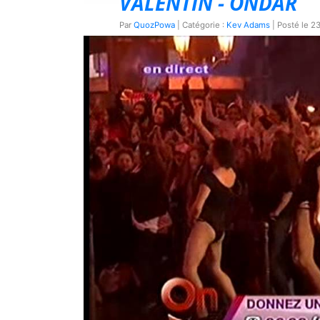
VALENTIN - ONDAR
Par
QuozPowa
| Catégorie :
Kev Adams
| Posté le
23