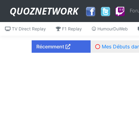
QUOZNETWORK
For
TV Direct Replay
F1 Replay
HumourDuWeb
Récemment
Mes Débuts dans