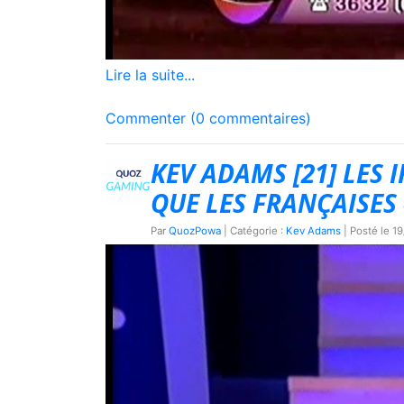
Lire la suite...
Commenter (0 commentaires)
KEV ADAMS [21] LES
QUE LES FRANÇAISES
Par
QuozPowa
| Catégorie :
Kev Adams
| Posté le
19