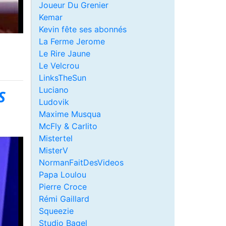
Joueur Du Grenier
Kemar
Kevin fête ses abonnés
La Ferme Jerome
Le Rire Jaune
Le Velcrou
LinksTheSun
Luciano
S
Ludovik
Maxime Musqua
McFly & Carlito
Mistertel
MisterV
NormanFaitDesVideos
Papa Loulou
Pierre Croce
Rémi Gaillard
Squeezie
Studio Bagel