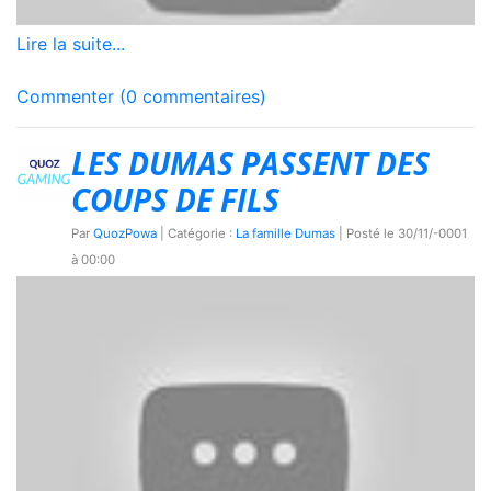
Lire la suite...
Commenter (0 commentaires)
LES DUMAS PASSENT DES
COUPS DE FILS
Par
QuozPowa
| Catégorie :
La famille Dumas
| Posté le
30/11/-0001
à 00:00