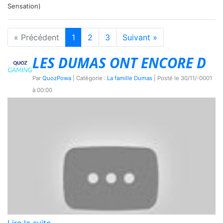
Sensation)
« Précédent
1
2
3
Suivant »
LES DUMAS ONT ENCORE D
Par
QuozPowa
| Catégorie :
La famille Dumas
| Posté le
30/11/-0001
à 00:00