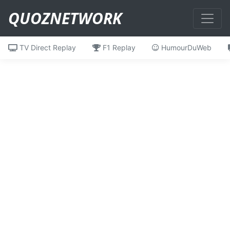
QUOZNETWORK
TV Direct Replay
F1 Replay
HumourDuWeb