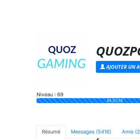
QUOZP
AJOUTER UN A
Niveau : 69
94.5/138
Résumé
Messages (5416)
Amis (2