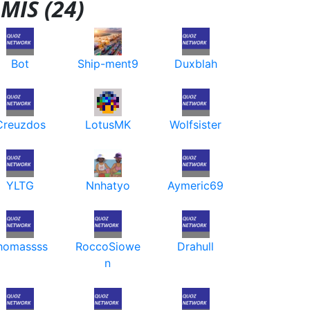
MIS (24)
Bot
Ship-ment9
Duxblah
Creuzdos
LotusMK
Wolfsister
YLTG
Nnhatyo
Aymeric69
homassss
RoccoSiowe
Drahull
n