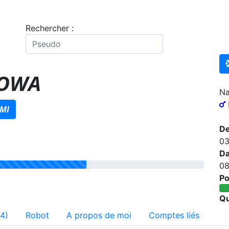
Rechercher :
OWA
Na
MI
De
03
Da
08
Po
Qu
4)
Robot
A propos de moi
Comptes liés