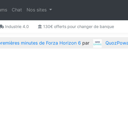
ums
Chat
Nos sites
Industrie 4.0
130€ offerts pour changer de banque
premières minutes de Forza Horizon 6
par
QuozPow