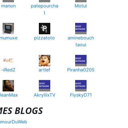
manon
patepourcha
Motul
t
mumuxe
pizzatoto
aminebouch
taoui
-iRedZ
artlef
Piranha0205
JeanMax
AkryllixTV
FlyskyD71
ES BLOGS
umourDuWeb