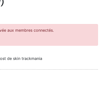
1
)
ervée aux membres connectés.
 host de skin trackmania