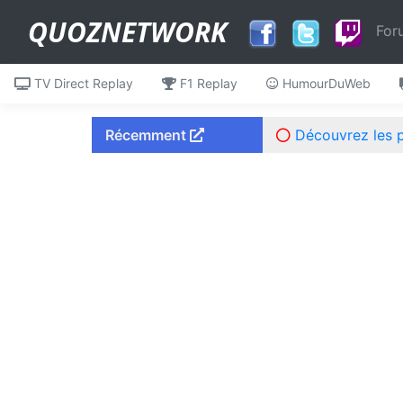
QUOZNETWORK
For
TV Direct Replay
F1 Replay
HumourDuWeb
Récemment
Découvrez les 