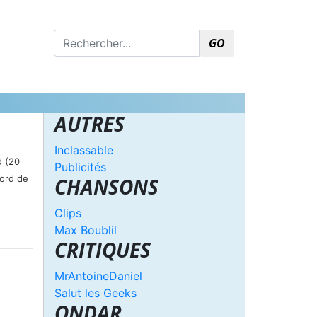
GO
AUTRES
Inclassable
d (20
Publicités
tord de
CHANSONS
Clips
Max Boublil
CRITIQUES
MrAntoineDaniel
Salut les Geeks
ONDAR