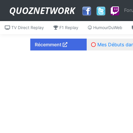
QUOZNETWORK
For
TV Direct Replay
F1 Replay
HumourDuWeb
Récemment
Mes Débuts dans