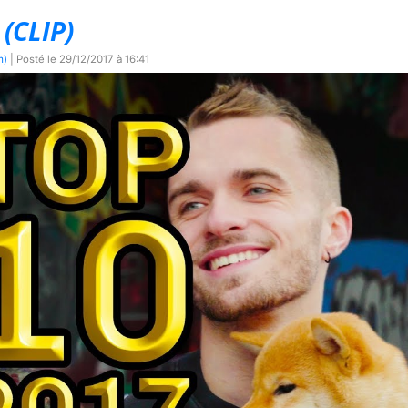
 (CLIP)
m)
| Posté le
29/12/2017 à 16:41