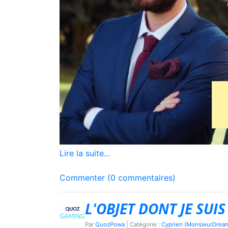
Lire la suite...
Commenter (0 commentaires)
L'OBJET DONT JE SUIS 
Par
QuozPowa
| Catégorie :
Cyprien (MonsieurDrea