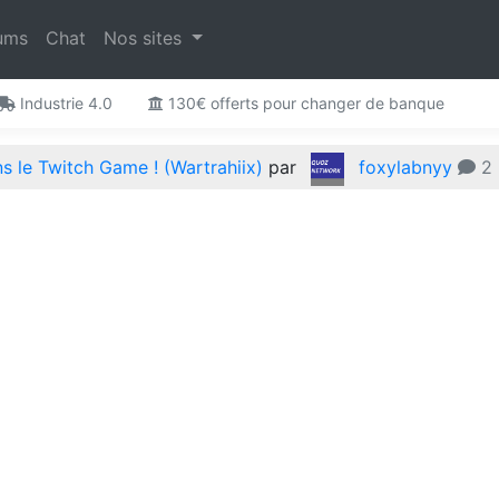
ums
Chat
Nos sites
Industrie 4.0
130€ offerts pour changer de banque
 le Twitch Game ! (Wartrahiix)
par
foxylabnyy
2