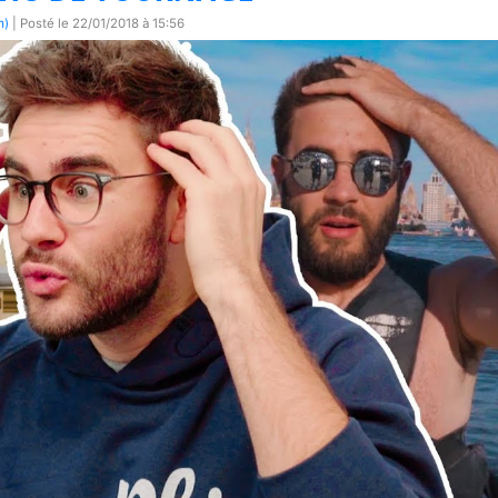
m)
| Posté le
22/01/2018 à 15:56