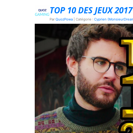
TOP 10 DES JEUX 2017
Par
QuozPowa
| Catégorie :
Cyprien (MonsieurDrea