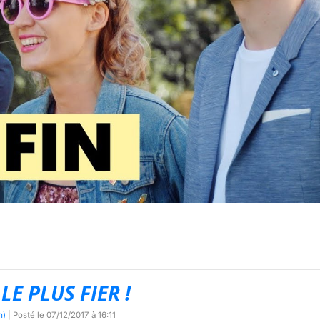
LE PLUS FIER !
m)
| Posté le
07/12/2017 à 16:11