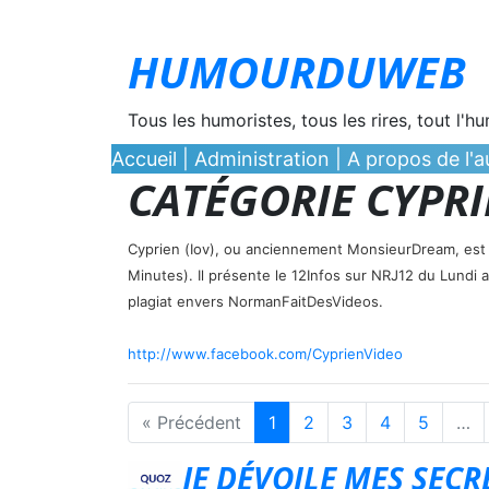
HUMOURDUWEB
Tous les humoristes, tous les rires, tout l'h
Accueil
|
Administration
|
A propos de l'au
CATÉGORIE CYPR
Cyprien (Iov), ou anciennement MonsieurDream, est 
Minutes). Il présente le 12Infos sur NRJ12 du Lundi a
plagiat envers NormanFaitDesVideos.
http://www.facebook.com/CyprienVideo
« Précédent
1
2
3
4
5
…
JE DÉVOILE MES SEC