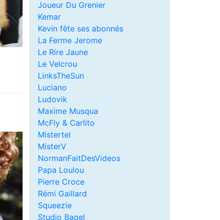
Joueur Du Grenier
Kemar
Kevin fête ses abonnés
La Ferme Jerome
Le Rire Jaune
Le Velcrou
LinksTheSun
Luciano
Ludovik
Maxime Musqua
McFly & Carlito
Mistertel
MisterV
NormanFaitDesVideos
Papa Loulou
Pierre Croce
Rémi Gaillard
Squeezie
Studio Bagel