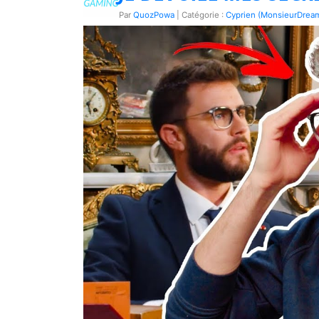
Par
QuozPowa
| Catégorie :
Cyprien (MonsieurDrea