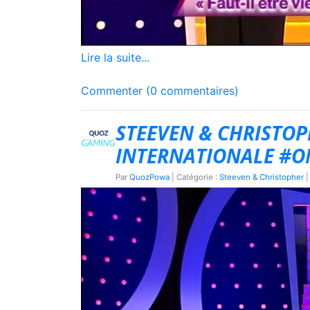
Lire la suite...
Commenter (0 commentaires)
STEEVEN & CHRISTOP
INTERNATIONALE #
Par
QuozPowa
| Catégorie :
Steeven & Christopher
|