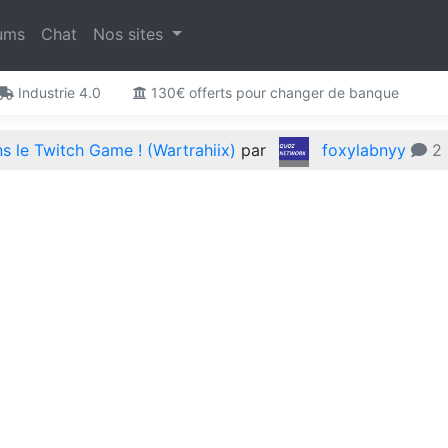
ums
Chat
Nos sites
Industrie 4.0
130€ offerts pour changer de banque
 le Twitch Game ! (Wartrahiix)
par
foxylabnyy
2