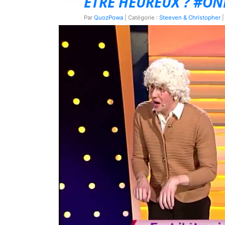
ÊTRE HEUREUX ? #O
Par
QuozPowa
| Catégorie :
Steeven & Christopher
|