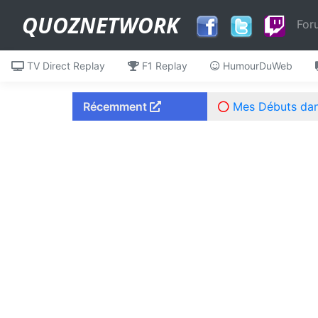
QUOZNETWORK
For
TV Direct Replay
F1 Replay
HumourDuWeb
Récemment
Mes Débuts dans