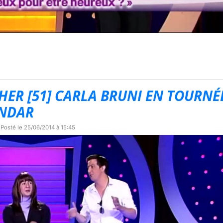
HER [51] CARLA BRUNI EN TOURNÉ
ONDAR
 Posté le
25/06/2014 à 15:45