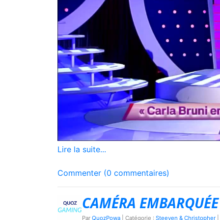
Lire la suite...
Commenter (0 commentaires)
CAMÉRA EMBARQUÉE 
Par
QuozPowa
| Catégorie :
Steeven & Christopher
|