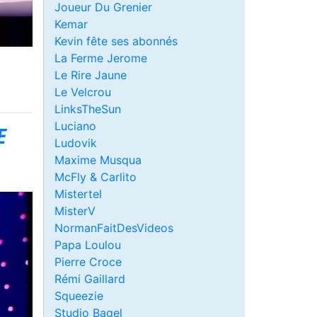
Joueur Du Grenier
Kemar
Kevin fête ses abonnés
La Ferme Jerome
Le Rire Jaune
Le Velcrou
LinksTheSun
Luciano
E
Ludovik
Maxime Musqua
McFly & Carlito
Mistertel
MisterV
NormanFaitDesVideos
Papa Loulou
Pierre Croce
Rémi Gaillard
Squeezie
Studio Bagel