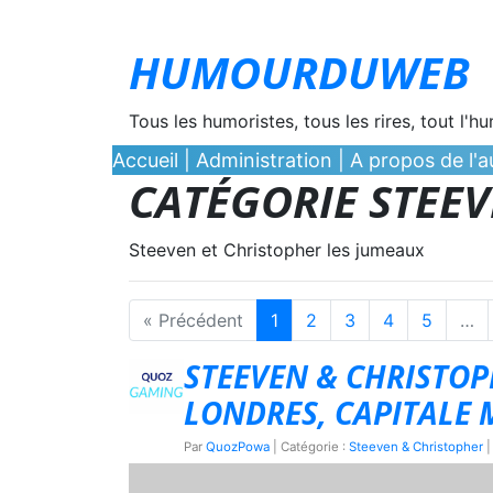
HUMOURDUWEB
Tous les humoristes, tous les rires, tout l'h
Accueil
|
Administration
|
A propos de l'au
CATÉGORIE STEE
Steeven et Christopher les jumeaux
« Précédent
1
2
3
4
5
…
STEEVEN & CHRISTOP
LONDRES, CAPITALE 
Par
QuozPowa
| Catégorie :
Steeven & Christopher
|