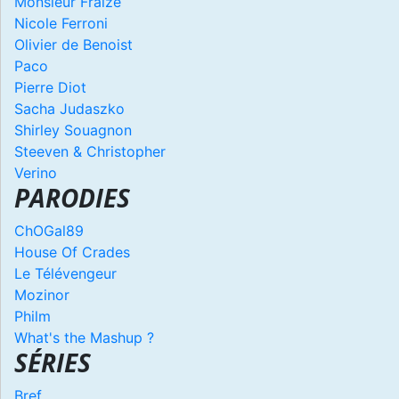
Monsieur Fraize
Nicole Ferroni
Olivier de Benoist
Paco
Pierre Diot
Sacha Judaszko
Shirley Souagnon
Steeven & Christopher
Verino
PARODIES
ChOGal89
House Of Crades
Le Télévengeur
Mozinor
Philm
What's the Mashup ?
SÉRIES
Bref