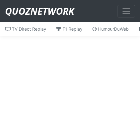
QUOZNETWORK
TV Direct Replay
F1 Replay
HumourDuWeb