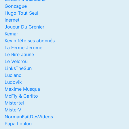
Gonzague
Hugo Tout Seul
Inernet
Joueur Du Grenier
Kemar
Kevin fête ses abonnés
La Ferme Jerome
Le Rire Jaune
Le Velcrou
LinksTheSun
Luciano
Ludovik
Maxime Musqua
McFly & Carlito
Mistertel
MisterV
NormanFaitDesVideos
Papa Loulou