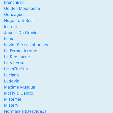
FrenchBall
Golden Moustache
Gonzague
Hugo Tout Seul
Inernet
Joueur Du Grenier
Kemar
Kevin fête ses abonnés
La Ferme Jerome
Le Rire Jaune
Le Velcrou
LinksTheSun
Luciano
Ludovik
Maxime Musqua
McFly & Carlito
Mistertel
MisterV
NormanFaitDesVideos