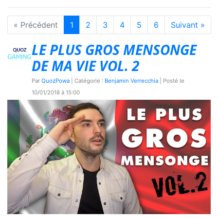
« Précédent
1
2
3
4
5
6
Suivant »
LE PLUS GROS MENSONGE
DE MA VIE VOL. 2
Par
QuozPowa
| Catégorie :
Benjamin Verrecchia
| Posté le
10/01/2018 à 15:00