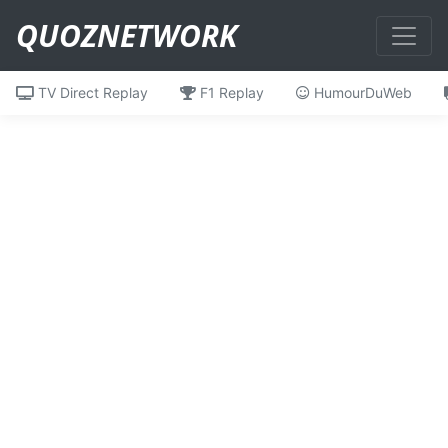
QUOZNETWORK
TV Direct Replay
F1 Replay
HumourDuWeb