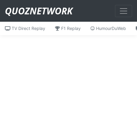
QUOZNETWORK
TV Direct Replay
F1 Replay
HumourDuWeb