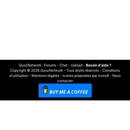
QuozNetwork
:
Forums
-
Chat
-
Upload
-
Besoin d'aide ?
Copyright © 2026 QuozNetwork - Tous droits réservés -
Conditions
d'utilisation
-
Mentions légales
-
Icones proposées par Icons8
-
Nous
contacter
BUY ME A COFFEE