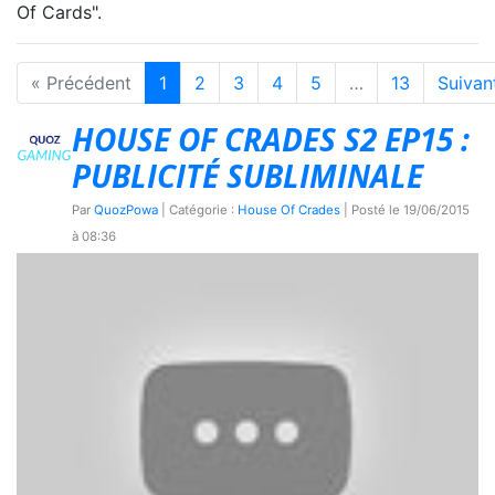
Of Cards".
« Précédent
1
2
3
4
5
…
13
Suivan
HOUSE OF CRADES S2 EP15 :
PUBLICITÉ SUBLIMINALE
Par
QuozPowa
| Catégorie :
House Of Crades
| Posté le
19/06/2015
à 08:36