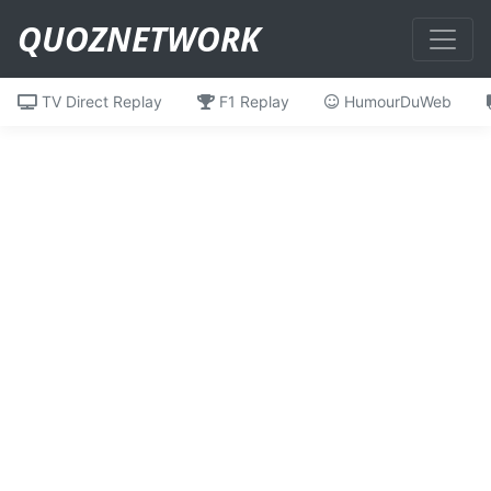
QUOZNETWORK
TV Direct Replay
F1 Replay
HumourDuWeb