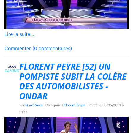
Lire la suite...
Commenter (0 commentaires)
FLORENT PEYRE [52] UN
POMPISTE SUBIT LA COLÈRE
DES AUTOMOBILISTES -
ONDAR
Par
QuozPowa
| Catégorie :
Florent Peyre
| Posté le
05/05/2013 à
13:17