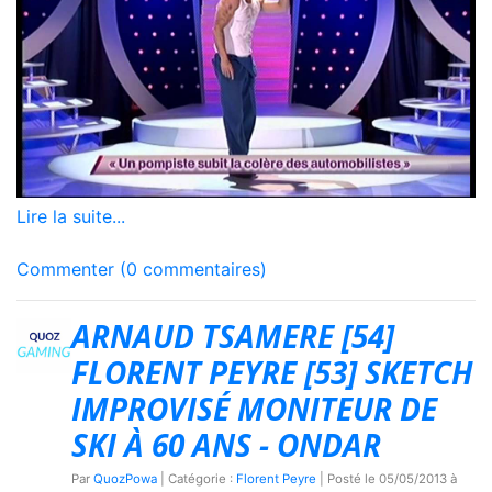
Lire la suite...
Commenter (0 commentaires)
ARNAUD TSAMERE [54]
FLORENT PEYRE [53] SKETCH
IMPROVISÉ MONITEUR DE
SKI À 60 ANS - ONDAR
Par
QuozPowa
| Catégorie :
Florent Peyre
| Posté le
05/05/2013 à