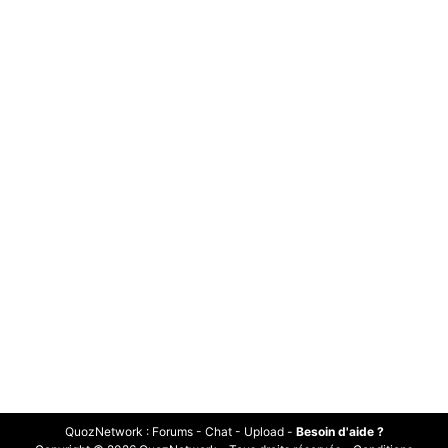
QuozNetwork
:
Forums
-
Chat
-
Upload
-
Besoin d'aide ?