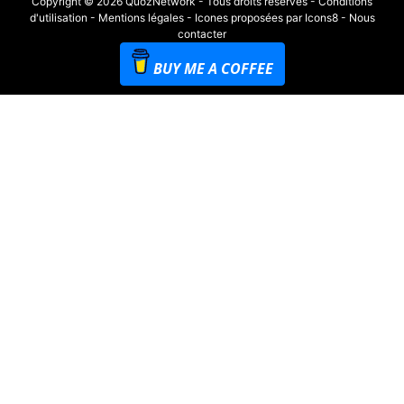
Copyright © 2026 QuozNetwork - Tous droits réservés -
Conditions
d'utilisation
-
Mentions légales
-
Icones proposées par Icons8
-
Nous
contacter
BUY ME A COFFEE