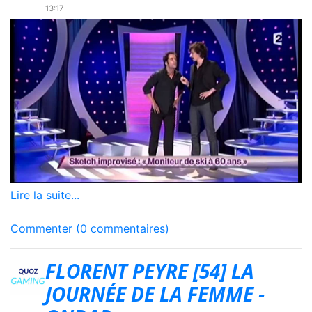
13:17
Lire la suite...
Commenter (0 commentaires)
FLORENT PEYRE [54] LA
JOURNÉE DE LA FEMME -