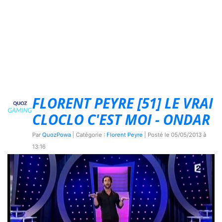
FLORENT PEYRE [51] LE VRAI
CLOCLO C'EST MOI - ONDAR
Par
QuozPowa
| Catégorie :
Florent Peyre
| Posté le
05/05/2013 à
13:16