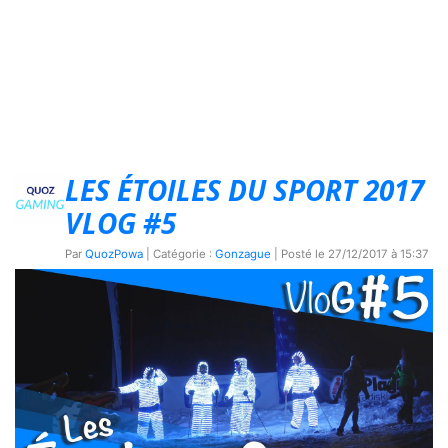
LES ÉTOILES DU SPORT 2017
VLOG #5
Par
QuozPowa
| Catégorie :
Gonzague
| Posté le
27/12/2017 à 15:37