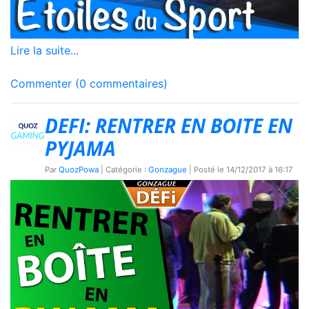
Lire la suite...
Commenter (0 commentaires)
DEFI: RENTRER EN BOITE EN
PYJAMA
Par
QuozPowa
| Catégorie :
Gonzague
| Posté le
14/12/2017 à 16:17