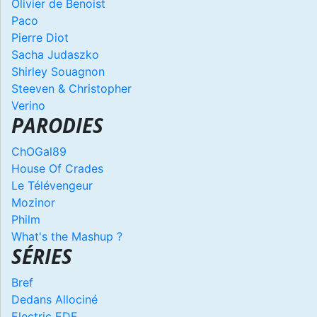
Olivier de Benoist
Paco
Pierre Diot
Sacha Judaszko
Shirley Souagnon
Steeven & Christopher
Verino
PARODIES
ChOGal89
House Of Crades
Le Télévengeur
Mozinor
Philm
What's the Mashup ?
SÉRIES
Bref
Dedans Allociné
Electric EDF