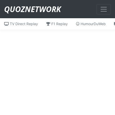
QUOZNETWORK
TV Direct Replay
F1 Replay
HumourDuWeb