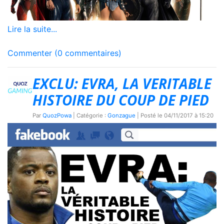
Lire la suite...
Commenter (0 commentaires)
EXCLU: EVRA, LA VERITABLE
HISTOIRE DU COUP DE PIED
Par
QuozPowa
| Catégorie :
Gonzague
| Posté le
04/11/2017 à 15:20