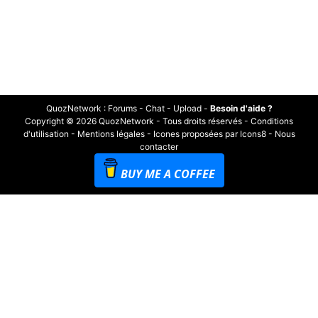
QuozNetwork
:
Forums
-
Chat
-
Upload
-
Besoin d'aide ?
Copyright © 2026 QuozNetwork - Tous droits réservés -
Conditions
d'utilisation
-
Mentions légales
-
Icones proposées par Icons8
-
Nous
contacter
BUY ME A COFFEE