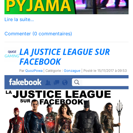
Lire la suite...
Commenter (0 commentaires)
LA JUSTICE LEAGUE SUR
FACEBOOK
Par
QuozPowa
| Catégorie :
Gonzague
| Posté le
15/11/2017 à 09:53