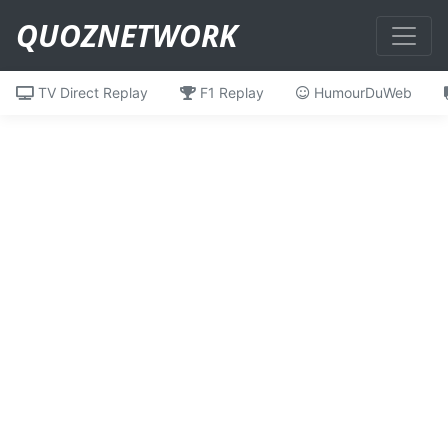
QUOZNETWORK
TV Direct Replay
F1 Replay
HumourDuWeb