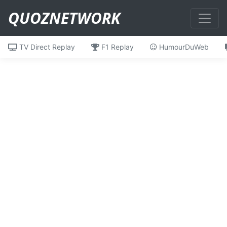
QUOZNETWORK
TV Direct Replay
F1 Replay
HumourDuWeb