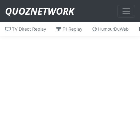
QUOZNETWORK
TV Direct Replay
F1 Replay
HumourDuWeb