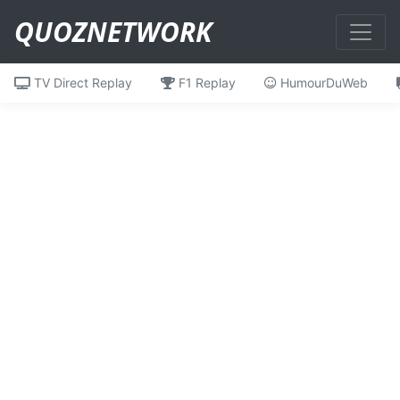
QUOZNETWORK
TV Direct Replay
F1 Replay
HumourDuWeb