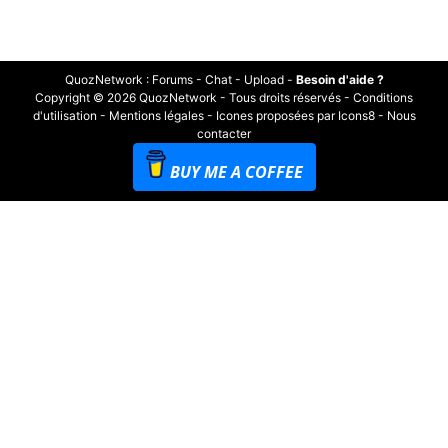
QuozNetwork
:
Forums
-
Chat
-
Upload
-
Besoin d'aide ?
Copyright © 2026 QuozNetwork - Tous droits réservés -
Conditions
d'utilisation
-
Mentions légales
-
Icones proposées par Icons8
-
Nous
contacter
BUY ME A COFFEE