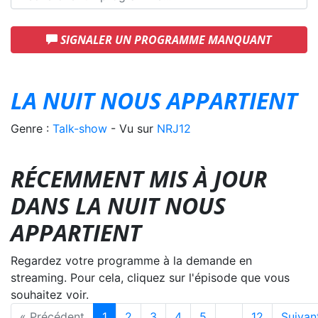
SIGNALER UN PROGRAMME MANQUANT
LA NUIT NOUS APPARTIENT
Genre :
Talk-show
- Vu sur
NRJ12
RÉCEMMENT MIS À JOUR
DANS LA NUIT NOUS
APPARTIENT
Regardez votre programme à la demande en
streaming. Pour cela, cliquez sur l'épisode que vous
souhaitez voir.
« Précédent
1
2
3
4
5
…
12
Suivan