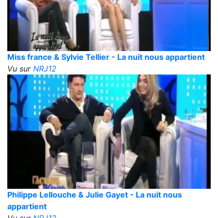
Miss france & Sylvie Tellier - La nuit nous appartient
Vu sur
NRJ12
Philippe Lellouche & Julie Gayet - La nuit nous
appartient
Vu sur
NRJ12