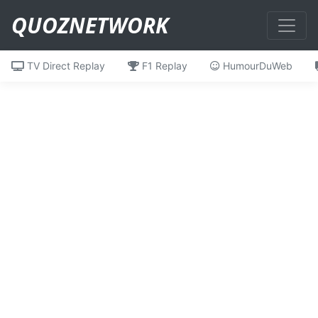
QUOZNETWORK
TV Direct Replay
F1 Replay
HumourDuWeb