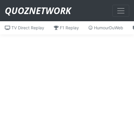
QUOZNETWORK
TV Direct Replay
F1 Replay
HumourDuWeb