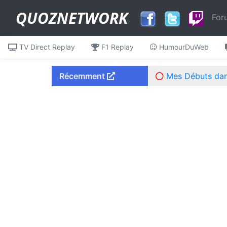
QUOZNETWORK
For
TV Direct Replay
F1 Replay
HumourDuWeb
Récemment
Mes Débuts dans