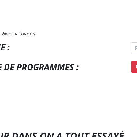
 WebTV favoris
E :
E DE PROGRAMMES :
UR DANS ON A TOUT ESSAYÉ