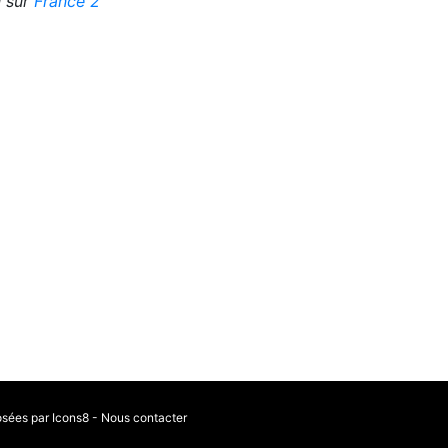
 sur
France 2
osées par Icons8
-
Nous contacter