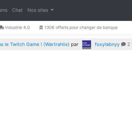
ums
Chat
Nos sites
Industrie 4.0
130€ offerts pour changer de banque
 le Twitch Game ! (Wartrahiix)
par
foxylabnyy
2