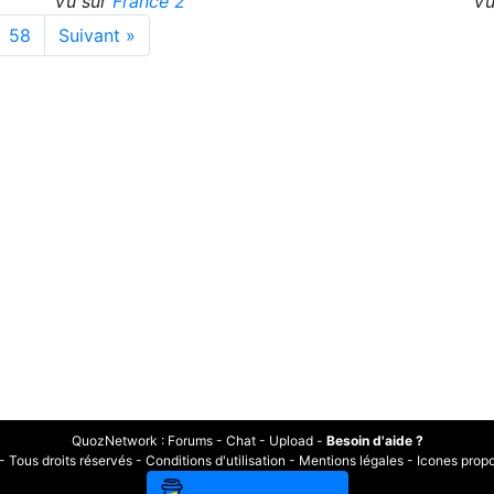
Vu sur
France 2
Vu
58
Suivant »
QuozNetwork
:
Forums
-
Chat
-
Upload
-
Besoin d'aide ?
Tous droits réservés -
Conditions d'utilisation
-
Mentions légales
-
Icones prop