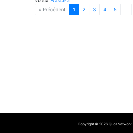
Vu sur
France 2
« Précédent
1
2
3
4
5
…
Copyright © 2026 QuozNetwork - 