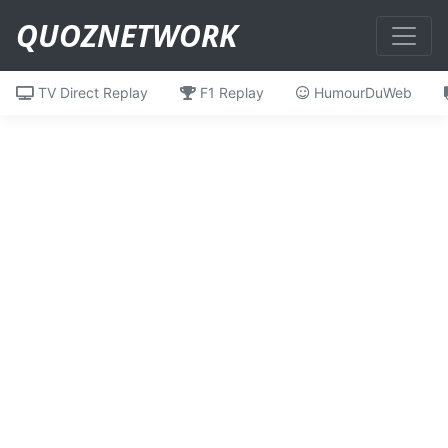
QUOZNETWORK
TV Direct Replay
F1 Replay
HumourDuWeb