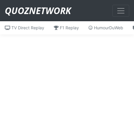
QUOZNETWORK
TV Direct Replay
F1 Replay
HumourDuWeb