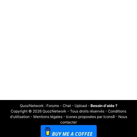
QuozNetwork
:
Forums
-
Chat
-
Upload
-
Besoin d'aide ?
Copyright © 2026 QuozNetwork - Tous droits réservés -
Conditions
d'utilisation
-
Mentions légales
-
Icones proposées par Icons8
-
Nous
contacter
BUY ME A COFFEE