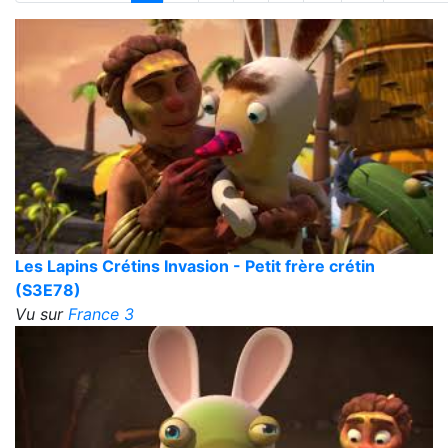
Les Lapins Crétins Invasion - Petit frère crétin
(S3E78)
Vu sur
France 3