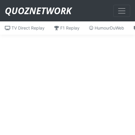
QUOZNETWORK
TV Direct Replay
F1 Replay
HumourDuWeb