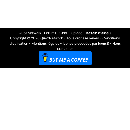
QuozNetwork
:
Forums
-
Chat
-
Upload
-
Besoin d'aide ?
Copyright © 2026 QuozNetwork - Tous droits réservés -
Conditions
d'utilisation
-
Mentions légales
-
Icones proposées par Icons8
-
Nous
contacter
BUY ME A COFFEE