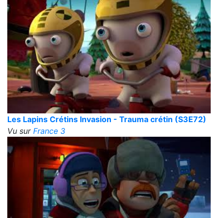
Les Lapins Crétins Invasion - Trauma crétin (S3E72)
Vu sur
France 3