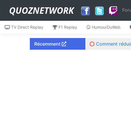
QUOZNETWORK
For
TV Direct Replay
F1 Replay
HumourDuWeb
Récemment
Comment réduire