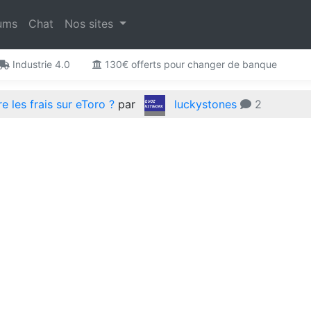
ums
Chat
Nos sites
Industrie 4.0
130€ offerts pour changer de banque
 les frais sur eToro ?
par
luckystones
2