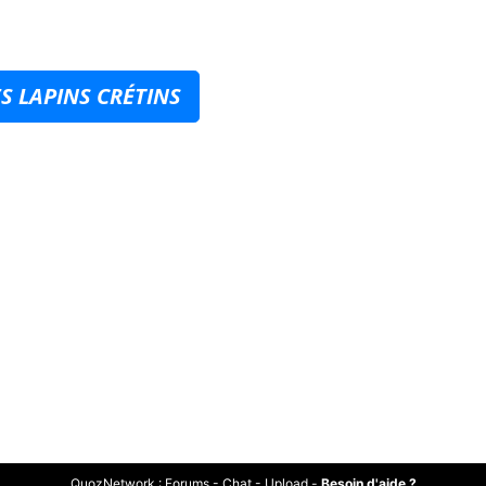
S LAPINS CRÉTINS
QuozNetwork
:
Forums
-
Chat
-
Upload
-
Besoin d'aide ?