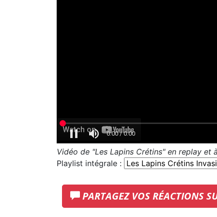
Vidéo de "Les Lapins Crétins" en replay et
Playlist intégrale :
PARTAGEZ VOS RÉACTIONS S