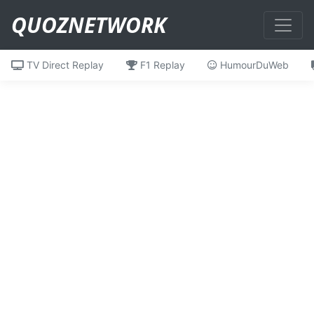
QUOZNETWORK
TV Direct Replay
F1 Replay
HumourDuWeb