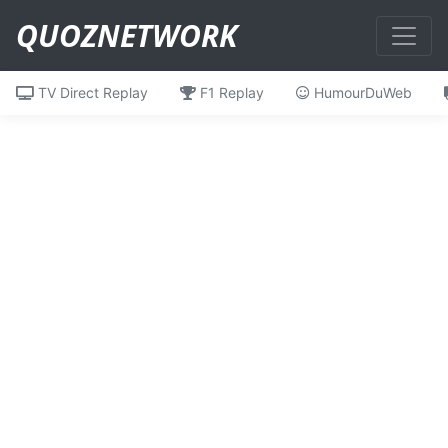
QUOZNETWORK
TV Direct Replay
F1 Replay
HumourDuWeb