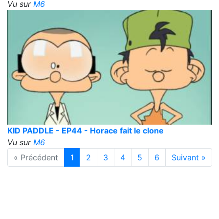
Vu sur
M6
KID PADDLE - EP44 - Horace fait le clone
Vu sur
M6
« Précédent
1
2
3
4
5
6
Suivant »