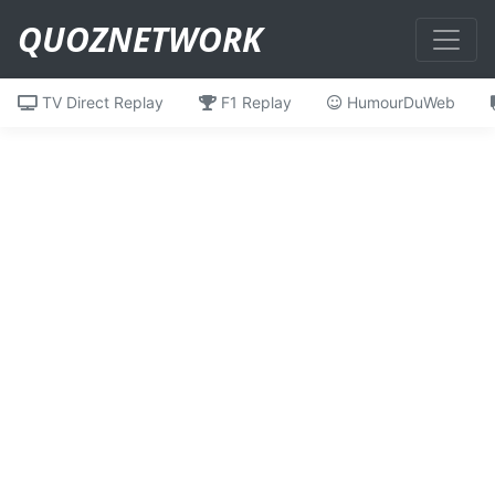
QUOZNETWORK
TV Direct Replay
F1 Replay
HumourDuWeb