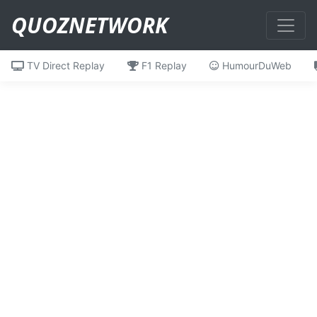
QUOZNETWORK
TV Direct Replay
F1 Replay
HumourDuWeb