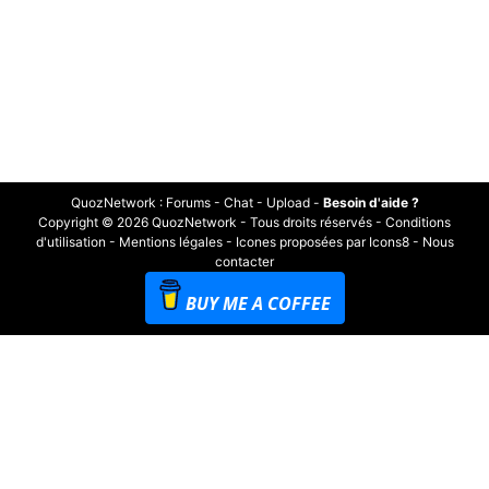
QuozNetwork
:
Forums
-
Chat
-
Upload
-
Besoin d'aide ?
Copyright © 2026 QuozNetwork - Tous droits réservés -
Conditions
d'utilisation
-
Mentions légales
-
Icones proposées par Icons8
-
Nous
contacter
BUY ME A COFFEE