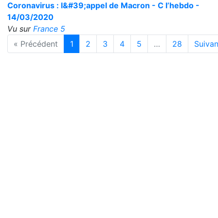
Coronavirus : l&#39;appel de Macron - C l’hebdo -
14/03/2020
Vu sur
France 5
« Précédent
1
2
3
4
5
…
28
Suivan