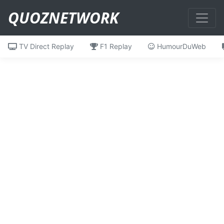
QUOZNETWORK
TV Direct Replay
F1 Replay
HumourDuWeb