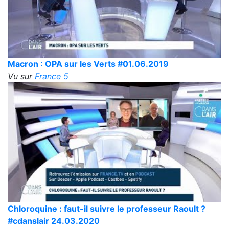
Macron : OPA sur les Verts #01.06.2019
Vu sur
France 5
Chloroquine : faut-il suivre le professeur Raoult ?
#cdanslair 24.03.2020