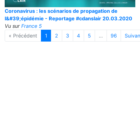
Coronavirus : les scénarios de propagation de
l&#39;épidémie - Reportage #cdanslair 20.03.2020
Vu sur
France 5
« Précédent
1
2
3
4
5
…
96
Suivan