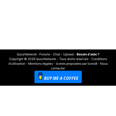
QuozNetwork
:
Forums
-
Chat
-
Upload
-
Besoin d'aide ?
Copyright © 2026 QuozNetwork - Tous droits réservés -
Conditions
d'utilisation
-
Mentions légales
-
Icones proposées par Icons8
-
Nous
contacter
BUY ME A COFFEE