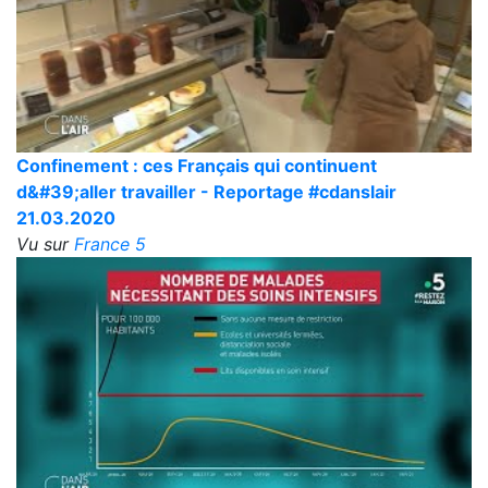
Confinement : ces Français qui continuent
d&#39;aller travailler - Reportage #cdanslair
21.03.2020
Vu sur
France 5