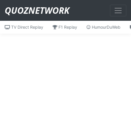
QUOZNETWORK
TV Direct Replay
F1 Replay
HumourDuWeb