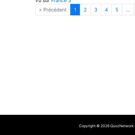
Vu sur
France 3
« Précédent
1
2
3
4
5
…
Copyright © 2026 QuozNetwork - 