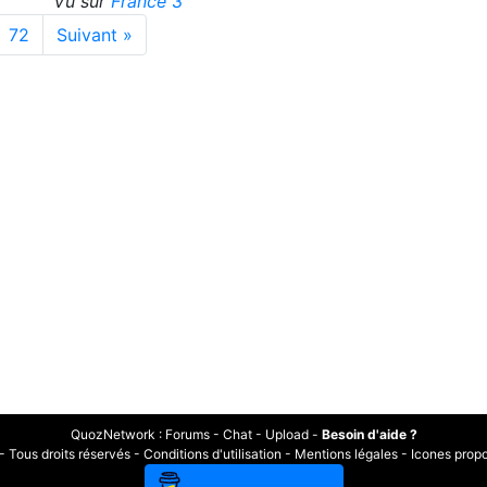
Vu sur
France 3
72
Suivant »
QuozNetwork
:
Forums
-
Chat
-
Upload
-
Besoin d'aide ?
Tous droits réservés -
Conditions d'utilisation
-
Mentions légales
-
Icones prop