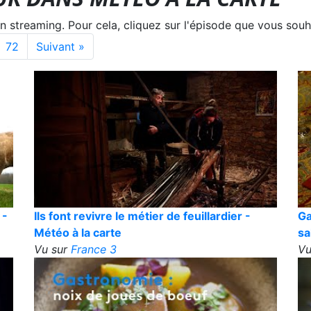
treaming. Pour cela, cliquez sur l'épisode que vous souha
72
Suivant »
 -
Ils font revivre le métier de feuillardier -
Ga
Météo à la carte
sa
Vu sur
France 3
Vu