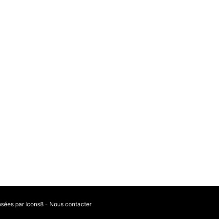
osées par Icons8
-
Nous contacter