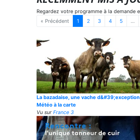
Regardez votre programme à la demande en s
« Précédent
1
2
3
4
5
…
La bazadaise, une vache d&#39;exception
Météo à la carte
Vu sur
France 3