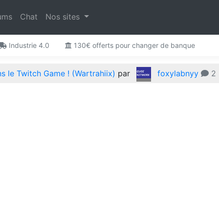
ums
Chat
Nos sites
Industrie 4.0
130€ offerts pour changer de banque
 le Twitch Game ! (Wartrahiix)
par
foxylabnyy
2