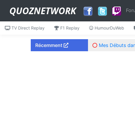
QUOZNETWORK
For
TV Direct Replay
F1 Replay
HumourDuWeb
Récemment
Mes Débuts dans