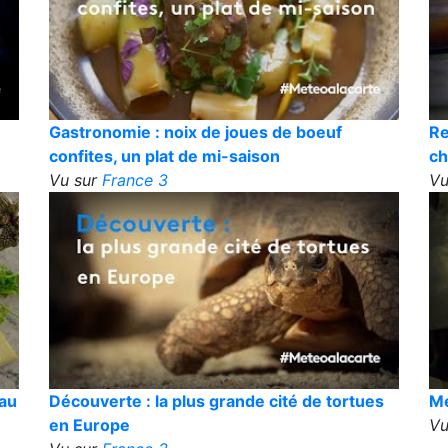
Gastronomie : noix de joues de boeuf
Re
confites, un plat de mi-saison
ch
Vu sur
France 3
Vu
 au
Découverte : la plus grande cité de tortues
Mé
en Europe
Vu