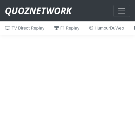
QUOZNETWORK
TV Direct Replay
F1 Replay
HumourDuWeb