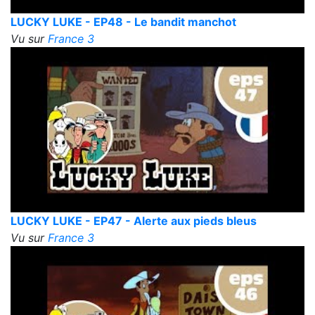
LUCKY LUKE - EP48 - Le bandit manchot
Vu sur
France 3
LUCKY LUKE - EP47 - Alerte aux pieds bleus
Vu sur
France 3