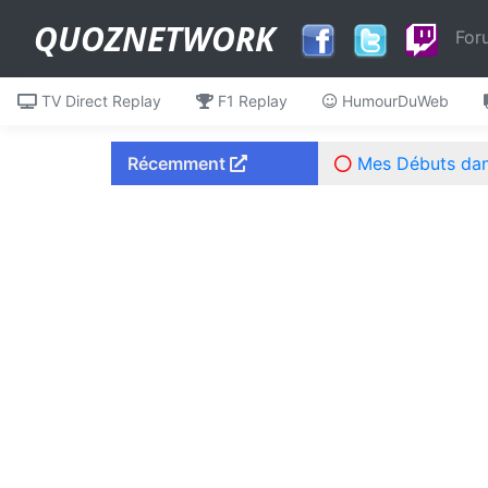
QUOZNETWORK
For
TV Direct Replay
F1 Replay
HumourDuWeb
Récemment
Mes Débuts dans