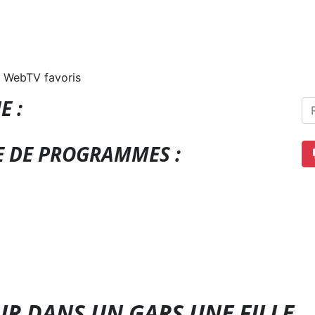
 WebTV favoris
E :
E DE PROGRAMMES :
R DANS UN GARS UNE FILLE