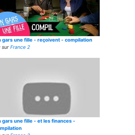
 gars une fille - reçoivent - compilation
 sur
France 2
 gars une fille - et les finances -
mpilation