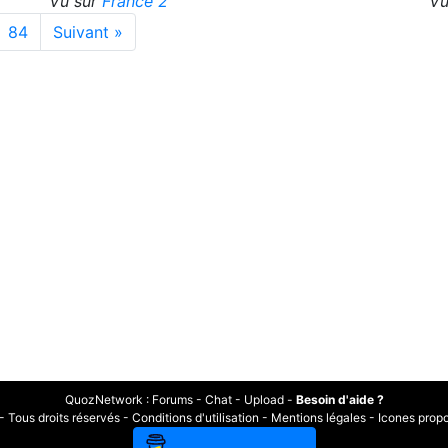
Vu sur
France 2
Vu
84
Suivant »
QuozNetwork
:
Forums
-
Chat
-
Upload
-
Besoin d'aide ?
Tous droits réservés -
Conditions d'utilisation
-
Mentions légales
-
Icones prop