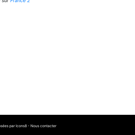
 sur
France 2
osées par Icons8
-
Nous contacter