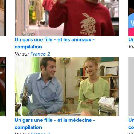
Un gars une fille - et les animaux -
Un
compilation
Vu
Vu sur
France 2
Un gars une fille - et la médecine -
Un
compilation
co