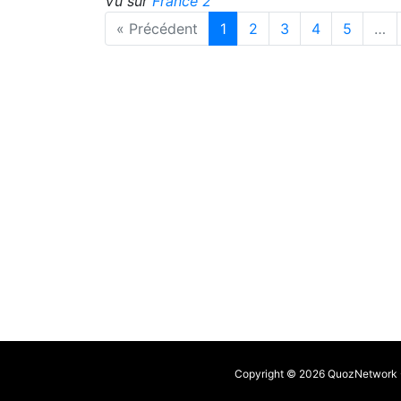
Vu sur
France 2
« Précédent
1
2
3
4
5
…
Copyright © 2026 QuozNetwork - 