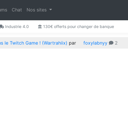
ums
Chat
Nos sites
Industrie 4.0
130€ offerts pour changer de banque
 le Twitch Game ! (Wartrahiix)
par
foxylabnyy
2