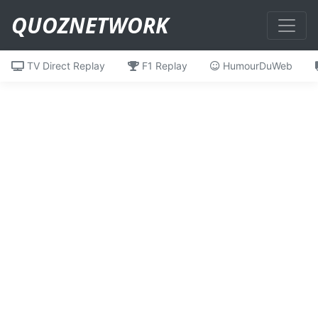
QUOZNETWORK
TV Direct Replay
F1 Replay
HumourDuWeb