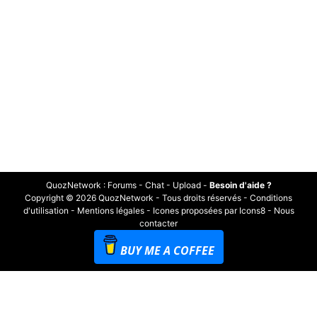
QuozNetwork
:
Forums
-
Chat
-
Upload
-
Besoin d'aide ?
Copyright © 2026 QuozNetwork - Tous droits réservés -
Conditions
d'utilisation
-
Mentions légales
-
Icones proposées par Icons8
-
Nous
contacter
BUY ME A COFFEE