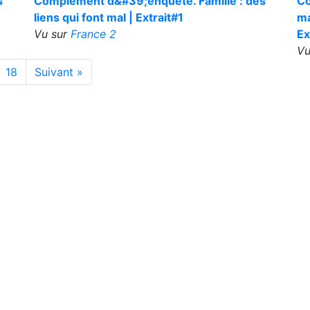
s
Complément d&#39;enquête. Famille : des
Co
liens qui font mal | Extrait#1
ma
Vu sur
France 2
Ex
Vu
18
Suivant »