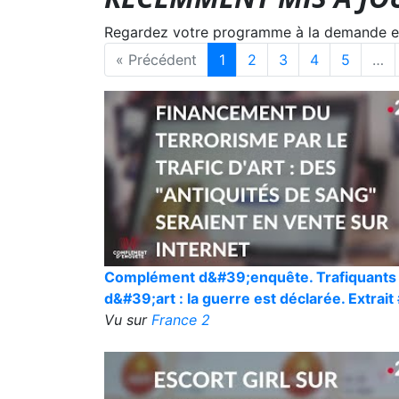
Regardez votre programme à la demande en s
« Précédent
1
2
3
4
5
…
Complément d&#39;enquête. Trafiquants
d&#39;art : la guerre est déclarée. Extrait
Vu sur
France 2