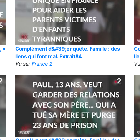
, «
Complément d&#39;enquête. Famille : des
Co
liens qui font mal. Extrait#4
li
Vu sur
France 2
Vu