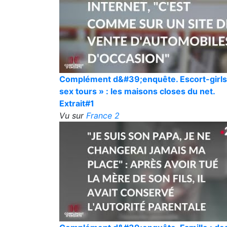
Complément d&#39;enquête. Escort-girls
sex tours » : les maisons closes du net.
Extrait#1
Vu sur
France 2