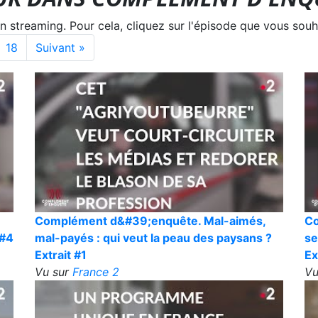
treaming. Pour cela, cliquez sur l'épisode que vous souha
18
Suivant »
Complément d&#39;enquête. Mal-aimés,
Co
 #4
mal-payés : qui veut la peau des paysans ?
se
Extrait #1
Ex
Vu sur
France 2
Vu