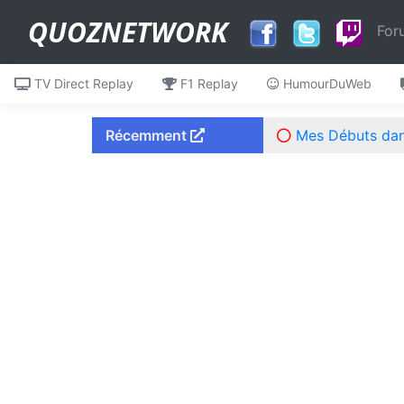
QUOZNETWORK
For
TV Direct Replay
F1 Replay
HumourDuWeb
Récemment
Mes Débuts dans