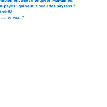
mplément d&#39;enquête. Mal-aimés,
l-payés : qui veut la peau des paysans ?
trait#3
 sur
France 2