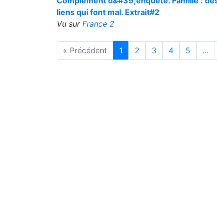
Complément d&#39;enquête. Famille : de
liens qui font mal. Extrait#2
Vu sur
France 2
« Précédent
1
2
3
4
5
…