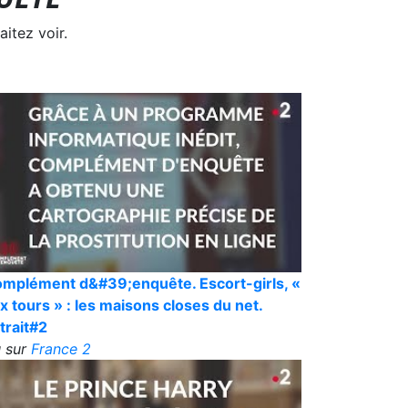
itez voir.
mplément d&#39;enquête. Escort-girls, «
x tours » : les maisons closes du net.
trait#2
 sur
France 2