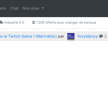
ums
Chat
Nos sites
Industrie 4.0
130€ offerts pour changer de banque
 le Twitch Game ! (Wartrahiix)
par
foxylabnyy
2