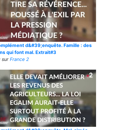
mplément d&#39;enquête. Famille : des
ens qui font mal. Extrait#3
 sur
France 2