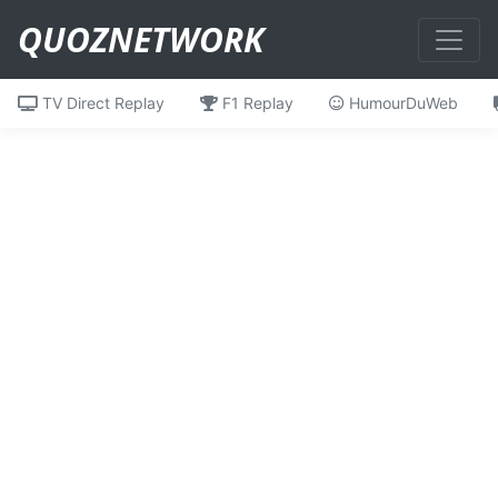
QUOZNETWORK
TV Direct Replay
F1 Replay
HumourDuWeb