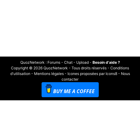
QuozNetwork
:
Forums
-
Chat
-
Upload
-
Besoin d'aide ?
Copyright © 2026 QuozNetwork - Tous droits réservés -
Conditions
d'utilisation
-
Mentions légales
-
Icones proposées par Icons8
-
Nous
contacter
BUY ME A COFFEE