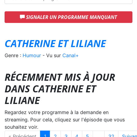
SIGNALER UN PROGRAMME MANQUANT
CATHERINE ET LILIANE
Genre :
Humour
- Vu sur
Canal+
RÉCEMMENT MIS À JOUR
DANS CATHERINE ET
LILIANE
Regardez votre programme à la demande en
streaming. Pour cela, cliquez sur l'épisode que vous
souhaitez voir.
« Précédent
1
2
3
4
5
…
32
Suivan