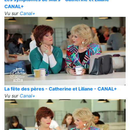
CANAL+
Vu sur
Canal+
La fête des pères - Catherine et Liliane - CANAL+
Vu sur
Canal+