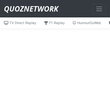
QUOZNETWORK
TV Direct Replay
F1 Replay
HumourDuWeb