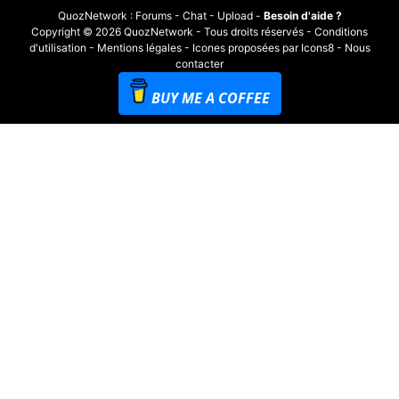
QuozNetwork
:
Forums
-
Chat
-
Upload
-
Besoin d'aide ?
Copyright © 2026 QuozNetwork - Tous droits réservés -
Conditions
d'utilisation
-
Mentions légales
-
Icones proposées par Icons8
-
Nous
contacter
BUY ME A COFFEE