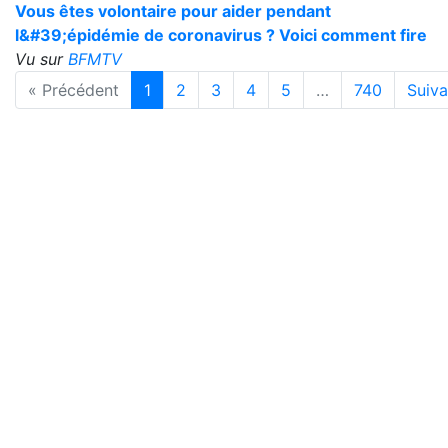
Vous êtes volontaire pour aider pendant
l&#39;épidémie de coronavirus ? Voici comment fire
Vu sur
BFMTV
« Précédent
1
2
3
4
5
…
740
Suiva