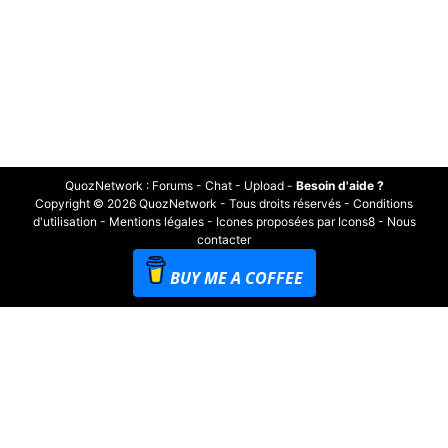
QuozNetwork
:
Forums
-
Chat
-
Upload
-
Besoin d'aide ?
Copyright © 2026 QuozNetwork - Tous droits réservés -
Conditions
d'utilisation
-
Mentions légales
-
Icones proposées par Icons8
-
Nous
contacter
BUY ME A COFFEE