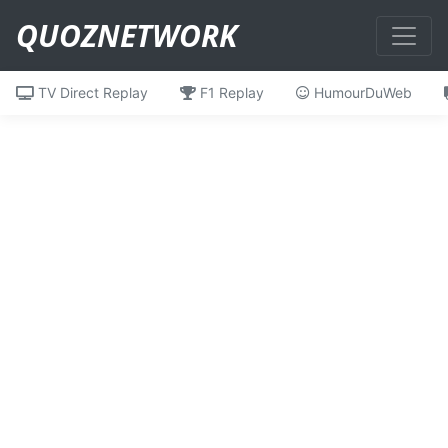
QUOZNETWORK
TV Direct Replay
F1 Replay
HumourDuWeb