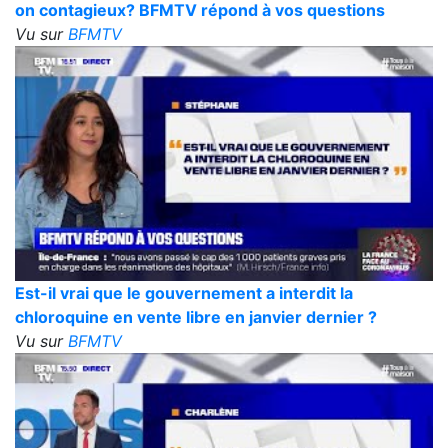
on contagieux? BFMTV répond à vos questions
Vu sur
BFMTV
Est-il vrai que le gouvernement a interdit la
chloroquine en vente libre en janvier dernier ?
Vu sur
BFMTV