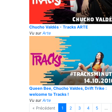
Chucho Valdés - Tracks ARTE
Vu sur
Arte
Queen Bee, Chucho Valdes, Drift Trike :
welcome to Tracks !
Vu sur
Arte
« Précédent
1
2
3
4
5
…