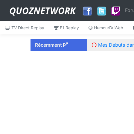
QUOZNETWORK
For
TV Direct Replay
F1 Replay
HumourDuWeb
Récemment
Mes Débuts dans