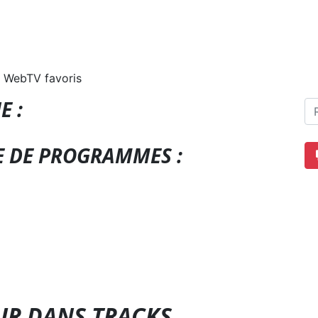
 WebTV favoris
E :
E DE PROGRAMMES :
UR DANS TRACKS