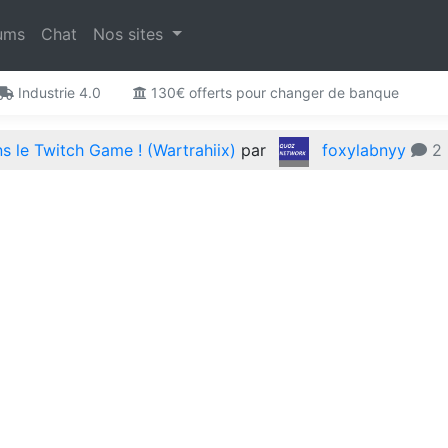
ums
Chat
Nos sites
Industrie 4.0
130€ offerts pour changer de banque
 le Twitch Game ! (Wartrahiix)
par
foxylabnyy
2