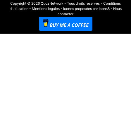
Copyright © 2026 QuozNetwork - Tous droits réservés -
Conditions
d'utilisation
-
Mentions légales
-
Icones proposées par Icons8
-
Nous
contacter
BUY ME A COFFEE