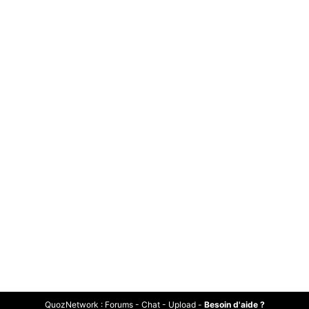
QuozNetwork
:
Forums
-
Chat
-
Upload
-
Besoin d'aide ?