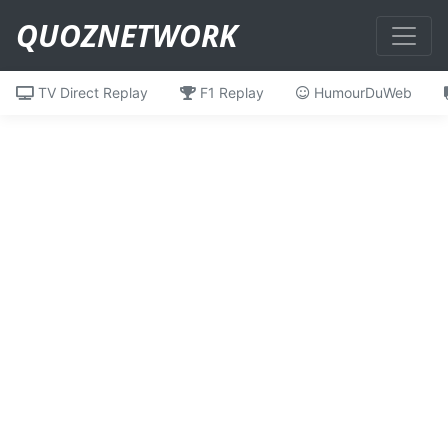
QUOZNETWORK
TV Direct Replay
F1 Replay
HumourDuWeb