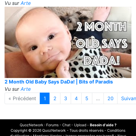
Vu sur
Arte
2 Month Old Baby Says DaDa! | Bits of Paradis
Vu sur
Arte
« Précédent
1
2
3
4
5
…
20
Suivan
QuozNetwork
:
Forums
-
Chat
-
Upload
-
Besoin d'aide ?
Copyright © 2026 QuozNetwork - Tous droits réservés -
Conditions
d'utilisation
-
Mentions légales
-
Icones proposées par Icons8
-
Nous