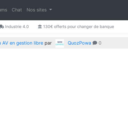
ums
Chat
Nos sites
Industrie 4.0
130€ offerts pour changer de banque
n AV en gestion libre
par
QuozPowa
0