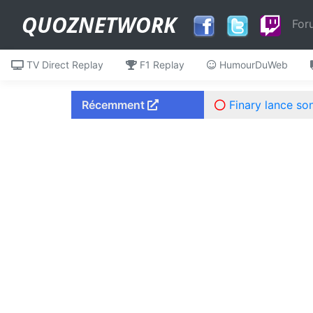
QUOZNETWORK
For
TV Direct Replay
F1 Replay
HumourDuWeb
Récemment
Finary lance so