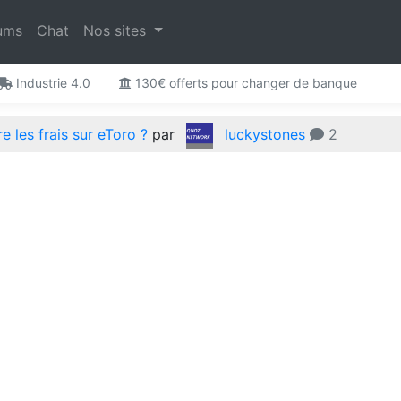
ums
Chat
Nos sites
Industrie 4.0
130€ offerts pour changer de banque
 les frais sur eToro ?
par
luckystones
2