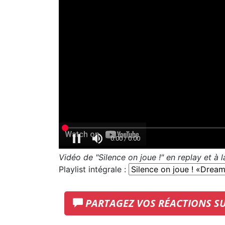
Vidéo de "Silence on joue !" en replay et à
Playlist intégrale :
PARTAGEZ VOS RÉACTIONS S