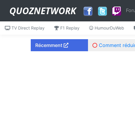
QUOZNETWORK
For
TV Direct Replay
F1 Replay
HumourDuWeb
Récemment
Comment réduire