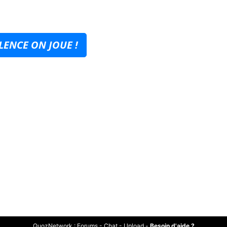
LENCE ON JOUE !
QuozNetwork
:
Forums
-
Chat
-
Upload
-
Besoin d'aide ?