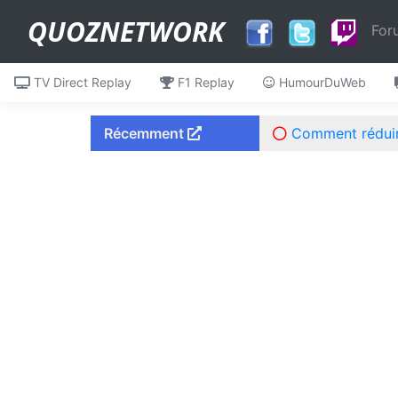
QUOZNETWORK
For
TV Direct Replay
F1 Replay
HumourDuWeb
Récemment
Comment réduire