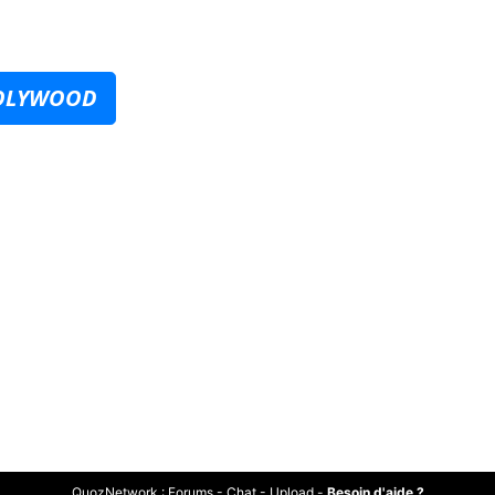
LOLYWOOD
QuozNetwork
:
Forums
-
Chat
-
Upload
-
Besoin d'aide ?