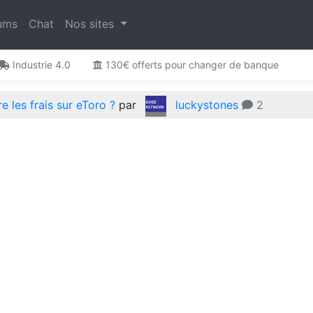
ums
Chat
Nos sites
Industrie 4.0
130€ offerts pour changer de banque
 les frais sur eToro ?
par
luckystones
2