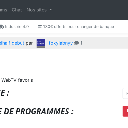
ums
Chat
Nos sites
Industrie 4.0
130€ offerts pour changer de banque
eihalf début
par
foxylabnyy
1
 WebTV favoris
E :
E DE PROGRAMMES :