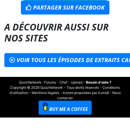
PARTAGER SUR FACEBOOK
A DÉCOUVRIR AUSSI SUR
NOS SITES
VOIR TOUS LES ÉPISODES DE EXTRAITS C
QuozNetwork
:
Forums
-
Chat
-
Upload
-
Besoin d'aide ?
Copyright © 2026 QuozNetwork - Tous droits réservés -
Conditions
d'utilisation
-
Mentions légales
-
Icones proposées par Icons8
-
Nous
contacter
BUY ME A COFFEE