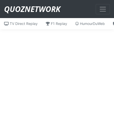
QUOZNETWORK
TV Direct Replay
F1 Replay
HumourDuWeb