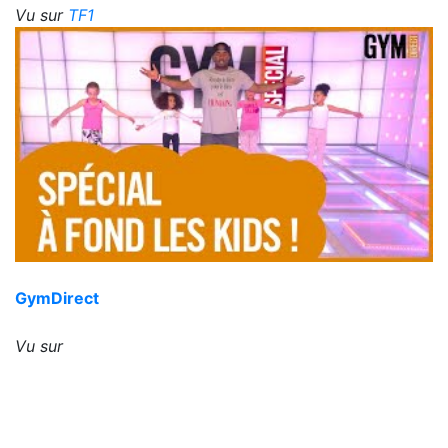
Vu sur
TF1
GymDirect
Vu sur