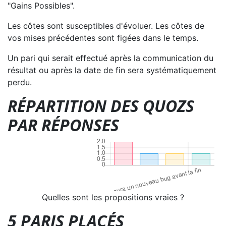
"Gains Possibles".
Les côtes sont susceptibles d'évoluer. Les côtes de
vos mises précédentes sont figées dans le temps.
Un pari qui serait effectué après la communication du
résultat ou après la date de fin sera systématiquement
perdu.
RÉPARTITION DES QUOZS
PAR RÉPONSES
Quelles sont les propositions vraies ?
5 PARIS PLACÉS