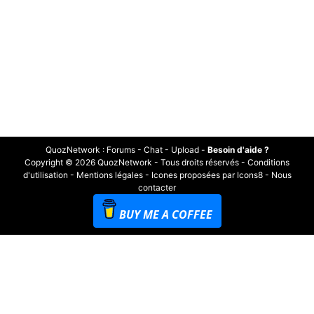
QuozNetwork
:
Forums
-
Chat
-
Upload
-
Besoin d'aide ?
Copyright © 2026 QuozNetwork - Tous droits réservés -
Conditions
d'utilisation
-
Mentions légales
-
Icones proposées par Icons8
-
Nous
contacter
BUY ME A COFFEE