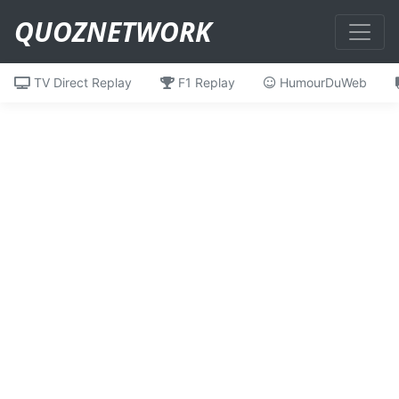
QUOZNETWORK
TV Direct Replay
F1 Replay
HumourDuWeb