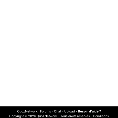
QuozNetwork
:
Forums
-
Chat
-
Upload
-
Besoin d'aide ?
Copyright © 2026 QuozNetwork - Tous droits réservés -
Conditions